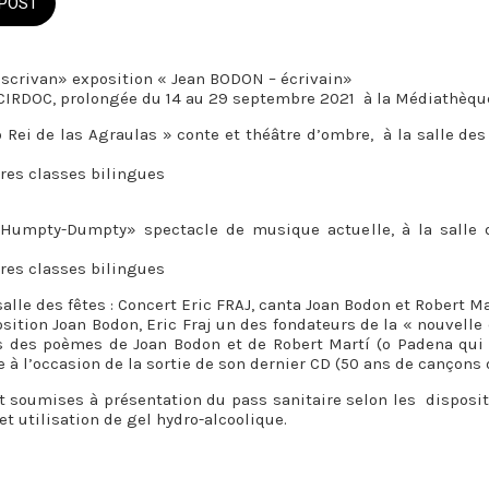
POST
escrivan» exposition « Jean BODON – écrivain»
e CIRDOC, prolongée du 14 au 29 septembre 2021 à la Médiathè
 Rei de las Agraulas » conte et théâtre d’ombre, à la salle des 
ires classes bilingues
Humpty-Dumpty» spectacle de musique actuelle, à la salle d
ires classes bilingues
salle des fêtes : Concert Eric FRAJ, canta Joan Bodon et Robert Ma
ition Joan Bodon, Eric Fraj un des fondateurs de la « nouvelle
s des poèmes de Joan Bodon et de Robert Martí (o Padena qui 
ue à l’occasion de la sortie de son dernier CD (50 ans de cançons 
t soumises à présentation du pass sanitaire selon les disposi
et utilisation de gel hydro-alcoolique.