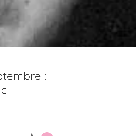
ptembre :
Òc