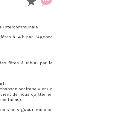
que Intercommunale
fêtes à 14 h par l’Agence
es fêtes à 15h30 par la
rtí
 chanson occitane » et un
vient de nous quitter en
occitanas).
tions en vigueur, mise en