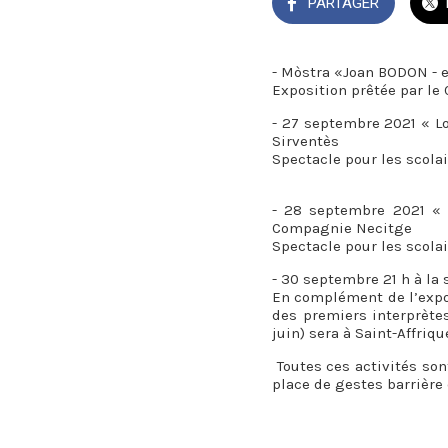
PARTAGER
- Mòstra «Joan BODON - 
Exposition prêtée par l
- 27 septembre 2021 « Lo
Sirventès
Spectacle pour les scola
- 28 septembre 2021 « 
Compagnie Necitge
Spectacle pour les scola
- 30 septembre 21 h à la 
En complément de l’expos
des premiers interprète
juin) sera à Saint-Affriq
Toutes ces activités son
place de gestes barrière 